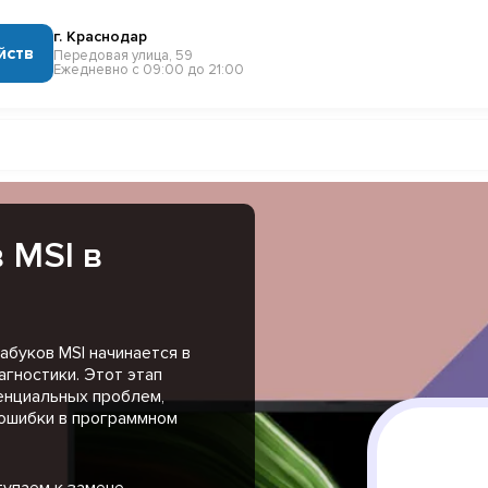
г. Краснодар
йств
Передовая улица, 59
Ежедневно с 09:00 до 21:00
 MSI в
буков MSI начинается в
гностики. Этот этап
енциальных проблем,
 ошибки в программном
тупаем к замене