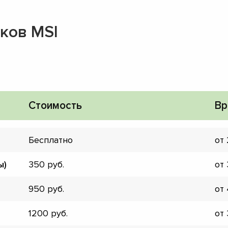
ков MSI
Стоимость
Вр
Бесплатно
от
ы)
350
от
950
от
▼
1200
от
▼
▼