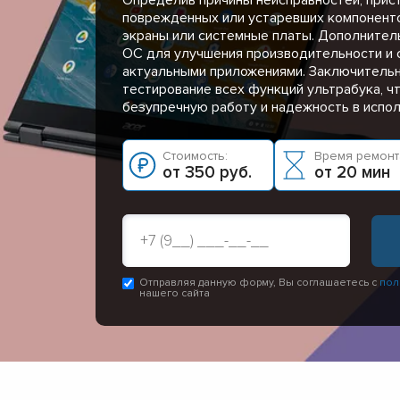
поврежденных или устаревших компонентов
экраны или системные платы. Дополнител
ОС для улучшения производительности и 
актуальными приложениями. Заключительн
тестирование всех функций ультрабука, ч
безупречную работу и надежность в испол
Стоимость:
Время ремонт
от 350 руб.
от 20 мин
Отправляя данную форму, Вы соглашаетесь с
пол
нашего сайта