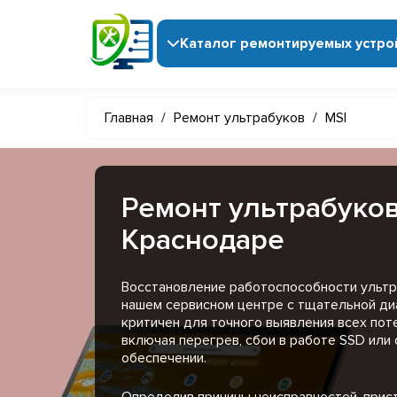
Каталог ремонтируемых устро
Главная
/
Ремонт ультрабуков
/
MSI
Ремонт ультрабуков
Краснодаре
Восстановление работоспособности ультра
нашем сервисном центре с тщательной диа
критичен для точного выявления всех пот
включая перегрев, сбои в работе SSD или
обеспечении.
Определив причины неисправностей, прис