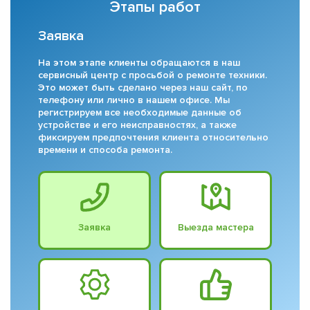
Этапы работ
Заявка
На этом этапе клиенты обращаются в наш
сервисный центр с просьбой о ремонте техники.
Это может быть сделано через наш сайт, по
телефону или лично в нашем офисе. Мы
регистрируем все необходимые данные об
устройстве и его неисправностях, а также
фиксируем предпочтения клиента относительно
времени и способа ремонта.
Заявка
Выезда мастера