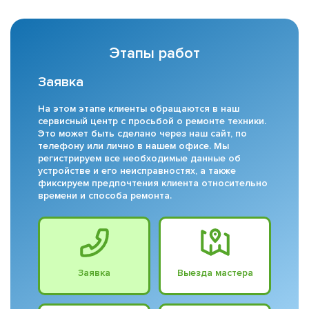
Этапы работ
Заявка
На этом этапе клиенты обращаются в наш
сервисный центр с просьбой о ремонте техники.
Это может быть сделано через наш сайт, по
телефону или лично в нашем офисе. Мы
регистрируем все необходимые данные об
устройстве и его неисправностях, а также
фиксируем предпочтения клиента относительно
времени и способа ремонта.
Заявка
Выезда мастера