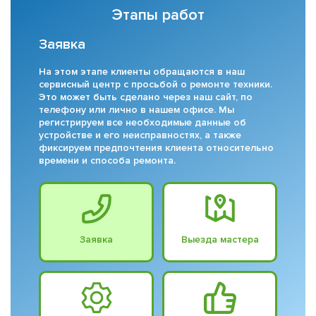
Этапы работ
Заявка
На этом этапе клиенты обращаются в наш
сервисный центр с просьбой о ремонте техники.
Это может быть сделано через наш сайт, по
телефону или лично в нашем офисе. Мы
регистрируем все необходимые данные об
устройстве и его неисправностях, а также
фиксируем предпочтения клиента относительно
времени и способа ремонта.
Заявка
Выезда мастера