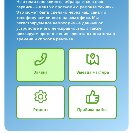
На этом этапе клиенты обращаются в наш
сервисный центр с просьбой о ремонте техники.
Это может быть сделано через наш сайт, по
телефону или лично в нашем офисе. Мы
регистрируем все необходимые данные об
устройстве и его неисправностях, а также
фиксируем предпочтения клиента относительно
времени и способа ремонта.
Заявка
Выезда мастера
Ремонт
Приёмка работ