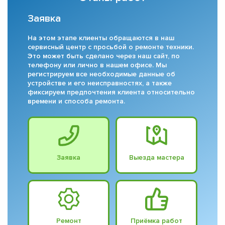
Заявка
На этом этапе клиенты обращаются в наш
сервисный центр с просьбой о ремонте техники.
Это может быть сделано через наш сайт, по
телефону или лично в нашем офисе. Мы
регистрируем все необходимые данные об
устройстве и его неисправностях, а также
фиксируем предпочтения клиента относительно
времени и способа ремонта.
Заявка
Выезда мастера
Ремонт
Приёмка работ